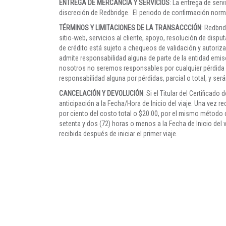
ENTREGA DE MERCANCÍA Y SERVICIOS
: La entrega de ser
discreción de Redbridge. El periodo de confirmación norma
TÉRMINOS Y LIMITACIONES DE LA TRANSACCCIÓN
: Redbri
sitio-web, servicios al cliente, apoyo, resolución de disputas
de crédito está sujeto a chequeos de validación y autoriz
admite responsabilidad alguna de parte de la entidad emi
nosotros no seremos responsables por cualquier pérdida qu
responsabilidad alguna por pérdidas, parcial o total, y ser
CANCELACIÓN Y DEVOLUCIÓN
: Si el Titular del Certificad
anticipación a la Fecha/Hora de Inicio del viaje. Una vez
por ciento del costo total o $20.00, por el mismo método 
setenta y dos (72) horas o menos a la Fecha de Inicio del 
recibida después de iniciar el primer viaje.