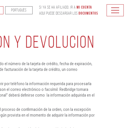
Mi Cuenta
Si ya se ha afiliado, ir a
PORTUGUÊS
Documentos
Aquí puede descargar los
ON Y DEVOLUCION
do el número de la tarjeta de crédito, fecha de expiración,
e facturación de la tarjeta de crédito, un correo
ir por teléfono la información requerida para procesarla
son el correo electrónico o facsímil. Redbridge tomara
onal” deberá definirse como la información adquirida en el
el proceso de confirmación de la orden, con la excepción
según provista en el momento de adquirir la información por