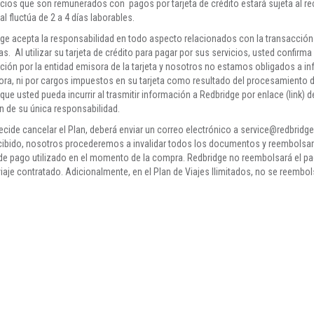
vicios que son remunerados con pagos por tarjeta de crédito estará sujeta al re
l fluctúa de 2 a 4 días laborables.
dge acepta la responsabilidad en todo aspecto relacionados con la transacción 
. Al utilizar su tarjeta de crédito para pagar por sus servicios, usted confirma ser
ación por la entidad emisora de la tarjeta y nosotros no estamos obligados a i
sora, ni por cargos impuestos en su tarjeta como resultado del procesamiento
e usted pueda incurrir al trasmitir información a Redbridge por enlace (link) d
án de su única responsabilidad.
o decide cancelar el Plan, deberá enviar un correo electrónico a
service@redbridg
 recibido, nosotros procederemos a invalidar todos los documentos y reembolsar
de pago utilizado en el momento de la compra. Redbridge no reembolsará el pago
viaje contratado. Adicionalmente, en el Plan de Viajes Ilimitados, no se reembo