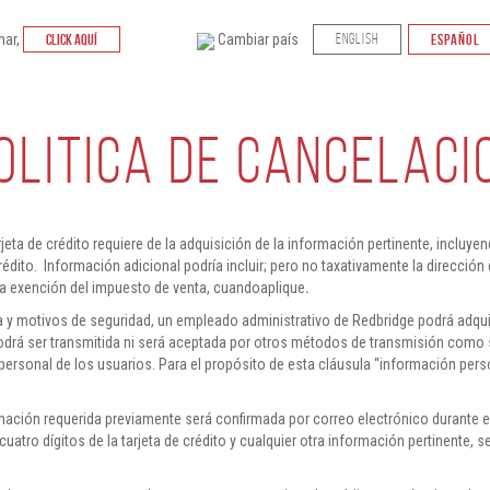
mar,
CLICK AQUÍ
Cambiar país
ENGLISH
ESPAÑOL
OLITICA DE CANCELACI
jeta de crédito requiere de la adquisición de la información pertinente, incluyen
dito. Información adicional podría incluir; pero no taxativamente la dirección d
 la exención del impuesto de venta, cuandoaplique
.
 y motivos de seguridad, un empleado administrativo de Redbridge podrá adquir
 podrá ser transmitida ni será aceptada por otros métodos de transmisión como 
ersonal de los usuarios. Para el propósito de esta cláusula “información pers
rmación requerida previamente será confirmada por correo electrónico durante 
uatro dígitos de la tarjeta de crédito y cualquier otra información pertinente, 