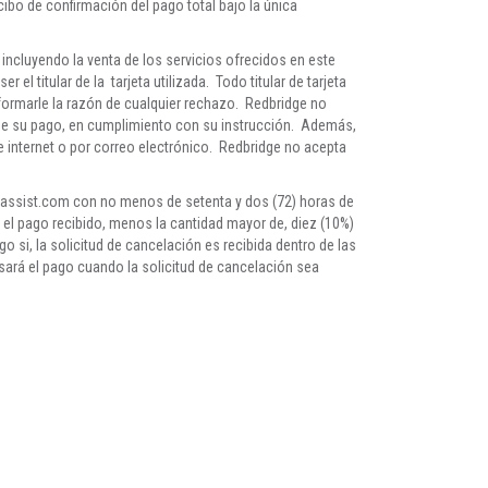
cibo de confirmación del pago total bajo la única
incluyendo la venta de los servicios ofrecidos en este
 el titular de la tarjeta utilizada. Todo titular de tarjeta
nformarle la razón de cualquier rechazo. Redbridge no
 de su pago, en cumplimiento con su instrucción. Además,
e internet o por correo electrónico. Redbridge no acepta
eassist.com
con no menos de setenta y dos (72) horas de
 el pago recibido, menos la cantidad mayor de, diez (10%)
 si, la solicitud de cancelación es recibida dentro de las
lsará el pago cuando la solicitud de cancelación sea