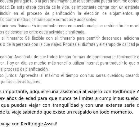
adecuada para que tú o la persona mayor que te acompaña pueda sentirse cómo
didad: En esta etapa dorada de la vida, es importante contar con un estánd
ncluir en el proceso de planificación la elección de alojamientos q
así como medios de transporte cómodos y accesibles.
itaciones físicas: Es importante tener en cuenta cualquier restricción de mo
s de descanso entre cada actividad planificada.
el itinerario: Sé flexible con el itinerario para permitir descansos adicion
o de la persona con la que viajes. Prioriza el disfrute y el tiempo de calidad 
nicación: Asegúrate de que todos tengan formas de comunicarse fácilmente en
iten. Hoy en día, es mucho más sencillo utilizar internet para traducir lo que
el proceso de planificación.
mpo juntos: Aprovecha al máximo el tiempo con tus seres queridos, creando
 juntos nuevos lugares.
s importante, adquiere una asistencia al viajero con Redbridge 
 99 años de edad para que nunca te limites a cumplir tus sueño
 que puedas viajar con tranquilidad y con una extensa serie 
 de tu viaje sabiendo que existe un respaldo en todo momento.
 viaja con Redbridge Assist!