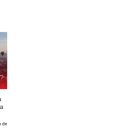
a
ra
a de